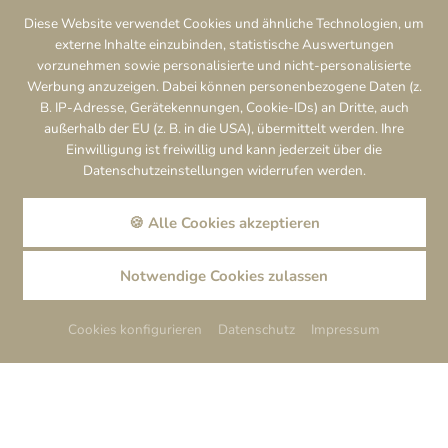
Diese Website verwendet Cookies und ähnliche Technologien, um
externe Inhalte einzubinden, statistische Auswertungen
vorzunehmen sowie personalisierte und nicht-personalisierte
Werbung anzuzeigen. Dabei können personenbezogene Daten (z.
B. IP-Adresse, Gerätekennungen, Cookie-IDs) an Dritte, auch
außerhalb der EU (z. B. in die USA), übermittelt werden. Ihre
Einwilligung ist freiwillig und kann jederzeit über die
Datenschutzeinstellungen widerrufen werden.
🍪 Alle Cookies akzeptieren
BUCHEN
BILDER
GUTSCHEINE
Notwendige Cookies zulassen
im Wellnesshotel St. Gunther
Schönheit Pur
Cookies konfigurieren
Datenschutz
Impressum