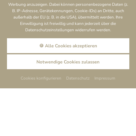
Werbung anzuzeigen. Dabei können personenbezogene Daten (z.
B. IP-Adresse, Gerätekennungen, Cookie-IDs) an Dritte, auch
außerhalb der EU (z. B. in die USA), übermittelt werden. Ihre
Einwilligung ist freiwillig und kann jederzeit über die
Datenschutzeinstellungen widerrufen werden.
🍪 Alle Cookies akzeptieren
BUCHEN
BILDER
GUTSCHEINE
Notwendige Cookies zulassen
Overline
Bayerischer Frühling
Cookies konfigurieren
Datenschutz
Impressum
Lorem ipsum dolor sit amet, consetetur sadipscing elitr, sed
diam nonumy eirmod tempor invidunt ut labore et dolore
magna aliquyam erat, sed diam voluptua. At vero eos et
accusam et justo duo dolores et ea rebum. Stet clita kasd
gubergren, no sea takimata sanctus est Lorem ipsum dolor sit
amet. Lorem ipsum dolor sit amet, consetetur sadipscing elitr,